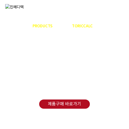
COMPANY
PRODUCTS
DATA
TORICCALC
COMMUNITY
A vision for the future
To be the world’s best
We try our best to accumulate world class technologies
제품구매 바로가기
010-2032-3667